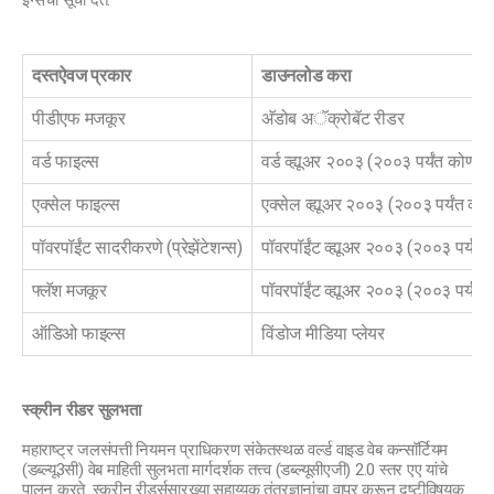
इन्सची सूची देते.
दस्तऐवज प्रकार
डाउनलोड करा
पीडीएफ मजकूर
अ‍ॅडोब अॅक्रोबॅट रीडर
वर्ड फाइल्स
वर्ड व्ह्यूअर २००३ (२००३ पर्यंत कोणत्
एक्सेल फाइल्स
एक्सेल व्ह्यूअर २००३ (२००३ पर्यंत को
पॉवरपॉईंट सादरीकरणे (प्रेझेंटेशन्स)
पॉवरपॉईंट व्ह्यूअर २००३ (२००३ पर्यंत 
फ्लॅश मजकूर
पॉवरपॉईंट व्ह्यूअर २००३ (२००३ पर्यंत 
ऑडिओ फाइल्स
विंडोज मीडिया प्लेयर
स्क्रीन रीडर सुलभता
महाराष्ट्र जलसंपत्ती नियमन प्राधिकरण संकेतस्थळ वर्ल्ड वाइड वेब कन्सॉर्टियम
(डब्ल्यू3सी) वेब माहिती सुलभता मार्गदर्शक तत्त्व (डब्ल्यूसीएजी) 2.0 स्तर एए यांचे
पालन करते. स्क्रीन रीडर्ससारख्या सहाय्यक तंत्रज्ञानांचा वापर करून दृष्टीविषयक