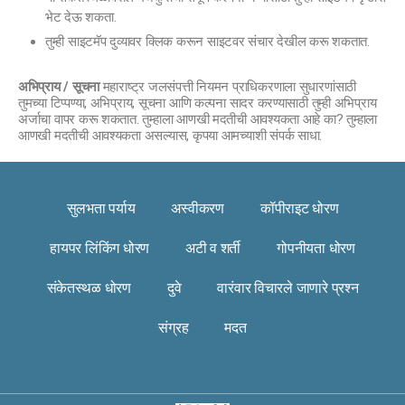
भेट देऊ शकता.
तुम्ही साइटमॅप दुव्यावर क्लिक करून साइटवर संचार देखील करू शकतात.
अभिप्राय / सूचना
महाराष्ट्र जलसंपत्ती नियमन प्राधिकरणाला सुधारणांसाठी
तुमच्या टिप्पण्या, अभिप्राय, सूचना आणि कल्पना सादर करण्यासाठी तुम्ही अभिप्राय
अर्जाचा वापर करू शकतात. तुम्हाला आणखी मदतीची आवश्यकता आहे का? तुम्हाला
आणखी मदतीची आवश्यकता असल्यास, कृपया आमच्याशी संपर्क साधा.
सुलभता पर्याय
अस्वीकरण
कॉपीराइट धोरण
हायपर लिंकिंग धोरण
अटी व शर्ती
गोपनीयता धोरण
संकेतस्थळ धोरण
दुवे
वारंवार विचारले जाणारे प्रश्न
संग्रह
मदत