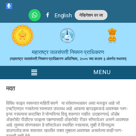
Skip to the content
English
नेव्हिगेशन वर जा
महाराष्ट्र जलसंपत्ती नियमन प्राधिकरण
(महाराष्ट्र जलसंपत्ती नियमन प्राधिकरण अधिनियम, २००५ च्या कलम ३ अंतर्गत स्थापन)
मदत
विविध फाइल स्वरूपात माहिती बघणे या संकेतस्थळावर असा मजकूर आहे जो
एचटीएमएल नसलेल्या स्वरूपात उपलब्ध आहे. आपल्या ब्राउझरकडे आवश्यक प्लग-
इन्स नसल्यास कदाचित ते योग्यरित्या दिसू शकणार नाहीत. उदाहरणार्थ, अ‍ॅडोब
अ‍ॅक्रोबॅट पीडीएफ फाइल्स पाहण्यासाठी अ‍ॅक्रोबॅट रीडर सॉफ्टवेअर असणे आवश्यक
आहे. तुमच्या संगणकावर हे सॉफ्टवेअर स्थापित नसल्यास, तुम्ही ते विनामूल्य
डाउनलोड करू शकतात. खालील तक्ता तुम्हाला आवश्यक असलेल्या काही प्लग-