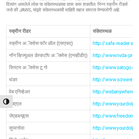
दिव्यांग असलेले लोक या संकेतस्थळाचा वापर करू शकतील. भिन्न स्क्रीन रीडर्स
जसे की JAWS, यांद्वारे संकेतस्थळाची माहिती सहज वापरता येण्याजोगी आहे.
स्क्रीन रीडर
संकेतस्थळ
स्क्रीन अॅक्सेस फॉर ऑल (एसएफए)
http://safa-reader.so
नॉन व्हिज्युअल डेस्कटॉप अॅक्सेस (एनव्हीडीए)
http://www.nvda-proje
सिस्टम अॅक्सेस टू गो
http://www.satogo.co
थंडर
http://www.screenrea
वेब एनिव्हेअर
http://webanywhere.c
TOGGLE HIGH CONTRAST
एचएएल
http://www.yourdolphi
जेएडब्ल्यूएस
http://www.freedomsc
सुपरनोवा
http://www.yourdolphi