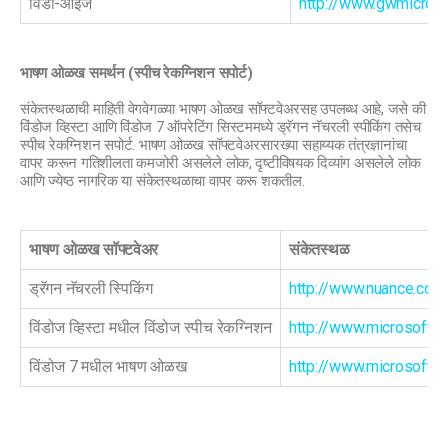
विंडो-आईज
http://www.gwmicro
भाषण ओळख समर्थन (स्पीच रेकग्निशन सपोर्ट)
संकेतस्थळाची माहिती वेगवेगळ्या भाषण ओळख सॉफ्टवेअरसह उपलब्ध आहे, जसे की
विंडोज व्हिस्टा आणि विंडोज 7 ऑपरेटिंग सिस्टममध्ये ड्रॅगन नॅचरली स्पीकिंग तसेच
स्पीच रेकग्निशन सपोर्ट. भाषण ओळख सॉफ्टवेअरसारख्या सहाय्यक तंत्रज्ञानांचा
वापर करून गतिशीलता कमजोरी असलेले लोक, दृष्टीविषयक दिव्यांग असलेले लोक
आणि ज्येष्ठ नागरिक या संकेतस्थळाचा वापर करू शकतील.
भाषण ओळख सॉफ्टवेअर
संकेतस्थळ
ड्रॅगन नॅचरली स्पिकिंग
http://www.nuance.com/
विंडोज व्हिस्टा मधील विंडोज स्पीच रेकग्निशन
http://www.microsoft.
विंडोज 7 मधील भाषण ओळख
http://www.microsoft.