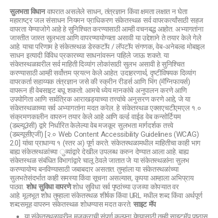
सुलभता विधान
वापरात असलेले साधन, तंत्रज्ञान किंवा क्षमता लक्षात न घेता
महाराष्ट्र जल संसाधन नियमन प्राधिकरण संकेतस्थळ सर्व वापरकर्त्यांसाठी सहज
वापरता येण्याजोगे आहे हे सुनिश्चित करण्यासाठी आम्ही वचनबद्ध आहोत. अभ्यागतांना
जास्तीत जास्त सुलभता आणि वापरण्यायोग्यता असावी या उद्देशाने ते तयार केले गेले
आहे. याचा परिणाम हे संकेतस्थळ डेस्कटॉप / लॅपटॉप संगणक, वेब-अनेबल्ड मोबाइल
साधन इत्यादी विविध प्रकारच्या साधनांवरून पाहिले जाऊ शकते. या
संकेतस्थळावरील सर्व माहिती दिव्यांग लोकांसाठी सुलभ असावी हे सुनिश्चित
करण्यासाठी आम्ही सर्वोत्तम प्रयत्न केले आहेत. उदाहरणार्थ, दृष्टीविषयक दिव्यांग
वापरकर्ता सहाय्यक तंत्रज्ञान जसे की स्क्रीन रीडर्स आणि भिंग (मॅग्निफायर्स)
वापरून ही वेबसाइट बघू शकतो. आमचे ध्येय मानकांचे अनुपालन करणे आणि
उपयोगिता आणि सार्वत्रिक आराखड्याच्या तत्त्वांचे अनुसरण करणे आहे, जे या
संकेतस्थळाच्या सर्व अभ्यागतांना मदत करेल. हे संकेतस्थळ एक्सएचटीएमएल १.०
संक्रमणकालीन वापरुन तयार केले आहे आणि वर्ल्ड वाईड वेब कन्सोर्टियम
(डब्ल्यू3सी) द्वारे निर्धारित केलेल्या वेब मजकूर सुलभता मार्गदर्शक तत्त्वे
(डब्ल्यूसीएजी) [२.० Web Content Accessibility Guidelines (WCAG)
2.0] यांचा प्राधान्य १ (स्तर अ) पूर्ण करते. संकेतस्थळामधील माहितीचा काही भाग
बाह्य संकेतस्थळांच्या ुव्यांद्वारे देखील उपलब्ध करुन देण्यात आला आहे. बाह्य
संकेतस्थळ संबंधित विभागांद्वारे चालू ठेवले जातात जे या संकेतस्थळांना सुलभ
करण्यायोग्य बनविण्यासाठी जबाबदार असतात. तुम्हांला या संकेतस्थळांच्या
सुलभतेसंदर्भात काही समस्या किंवा सूचना असल्यास, कृपया आम्हाला अभिप्राय
पाठवा.
शोध सुविधा वापरणे
शोध सुविधा सर्व पृष्ठांच्या उजव्या कोपऱ्यात वर
आहे. मूलभूत शोध तुम्हाला संकेतस्थळ शीर्षक किंवा URL मधील शब्द किंवा अर्थपूर्ण
शब्दसमूह वापरुन संकेतस्थळ शोधण्यास मदत करते.
साइट मॅप
या संकेतस्थळावरील मजकुराची संपूर्ण कल्पना येण्यासाठी तुम्ही साइटमॅप पृष्ठास