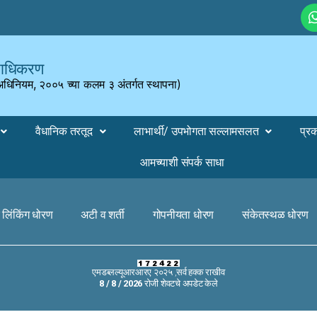
्राधिकरण
 अधिनियम, २००५ च्या कलम ३ अंतर्गत स्थापना)
वैधानिक तरतूद
लाभार्थी/ उपभोगता सल्लामसलत
प्र
आमच्याशी संपर्क साधा
 लिंकिंग धोरण
अटी व शर्ती
गोपनीयता धोरण
संकेतस्थळ धोरण
एमडब्लल्यूआरआरए २०२५ ,सर्व हक्क राखीव
8 / 8 / 2026
रोजी शेवटचे अपडेट केले